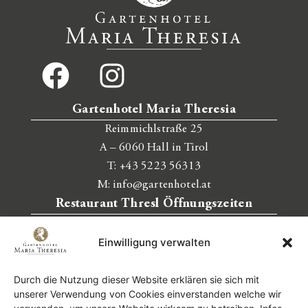
Gartenhotel Maria Theresia
Reimmichlstraße 25
A – 6060 Hall in Tirol
T:
+43 5223 56313
M:
info@gartenhotel.at
Restaurant Thresl Öffnungszeiten
Montag, Dienstag nur für Hausgäste
Einwilligung verwalten
Mittwoch bis Sonntag
Warme Küche:
11:30 – 21:00 Uhr
Durch die Nutzung dieser Website erklären sie sich mit
Nachmittagskarte: 14:00 – 17:00 Uhr
unserer Verwendung von Cookies einverstanden welche wir