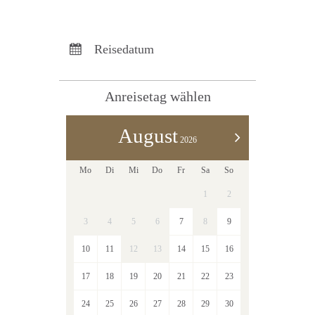
Anreise:
keine Auswahl
Abreise:
keine Auswahl
Reisedatum
Übernachtungen:
0
Anreisetag wählen
August
>
2026
Mo
Di
Mi
Do
Fr
Sa
So
1
2
3
4
5
6
7
8
9
10
11
12
13
14
15
16
17
18
19
20
21
22
23
24
25
26
27
28
29
30