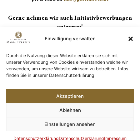
Gerne nehmen wir auch Initiativbewerbungen
entgegen!
Einwilligung verwalten
Durch die Nutzung dieser Website erklären sie sich mit
unserer Verwendung von Cookies einverstanden welche wir
Nichts ist
verwenden, um unsere Website wirksam zu betreiben. Infos
finden Sie in unserer Datenschutzerklärung.
wertvoller als
Ihr ehrliches
Akzeptieren
Feedback!
Ablehnen
Es hilft uns, stetig
besser zu werden!
Einstellungen ansehen
Teilen Sie Ihre
Datenschutzerklärung
Datenschutzerklärung
Impressum
Begeisterung denn Ihre